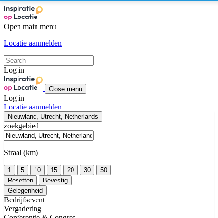
Open main menu
Locatie aanmelden
Log in
Close menu
Log in
Locatie aanmelden
Nieuwland, Utrecht, Netherlands
zoekgebied
Straal (km)
1
5
10
15
20
30
50
Resetten
Bevestig
Gelegenheid
Bedrijfsevent
Vergadering
Conferentie & Congres