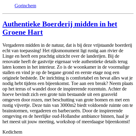
Gorinchem
Authentieke Boerderij midden in het
Groene Hart
Vergaderen midden in de natuur, dat is bij deze vrijstaande boerderij
echt van toepassing! Het rijksmonument ligt rustig aan rivier de
Linge en heeft een prachtig uitzicht over de landerijen. Bij de
renovatie heeft de gastvrije eigenaar vele authentieke details terug
laten komen in het interieur. Zo is de woonkamer in de voormalige
stallen en vind je op de begane grond en eerste etage nog een
originele bedstede. De inrichting is comfortabel en bevat alles wat je
nodig hebt tijdens een bijeenkomst. Toe aan een break? Neem plaats
op het terras of wandel door de inspirerende rozentuin. Achter de
hoeve bevindt zich een grote tuin bestaande uit een grasveld
omgeven door rozen, met beschutting van grote bomen en met een
rustig vijvertje. Deze tuin van 3000m2 biedt voldoende ruimte om te
brainstormen, vergaderen en barbecueën. Door de inspirerende
omgeving en de heerlijke oud-Hollandse ambiance binnen, haal je
het meest uit jouw meeting, workshop of meerdaagse bijeenkomst!
Kedichem