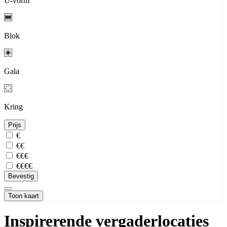
U-vorm
Blok
Gala
Kring
Prijs
€
€€
€€€
€€€€
Bevestig
Toon kaart
Inspirerende vergaderlocaties