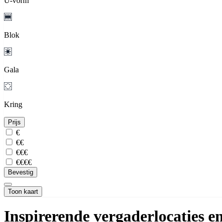
U-vorm
Blok
Gala
Kring
Prijs
€
€€
€€€
€€€€
Bevestig
Toon kaart
Inspirerende vergaderlocaties e