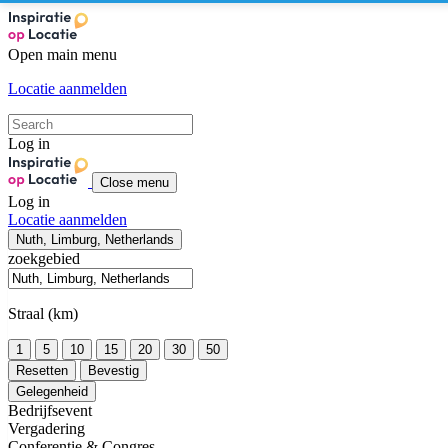
Open main menu
Locatie aanmelden
Log in
Close menu
Log in
Locatie aanmelden
Nuth, Limburg, Netherlands
zoekgebied
Straal (km)
1
5
10
15
20
30
50
Resetten
Bevestig
Gelegenheid
Bedrijfsevent
Vergadering
Conferentie & Congres