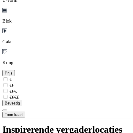
U-vorm
Blok
Gala
Kring
Prijs
€
€€
€€€
€€€€
Bevestig
Toon kaart
Inspirerende vergaderlocaties