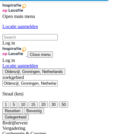
Open main menu
Locatie aanmelden
Log in
Close menu
Log in
Locatie aanmelden
Oldenzijl, Groningen, Netherlands
zoekgebied
Straal (km)
1
5
10
15
20
30
50
Resetten
Bevestig
Gelegenheid
Bedrijfsevent
Vergadering
Conferentie & Congres