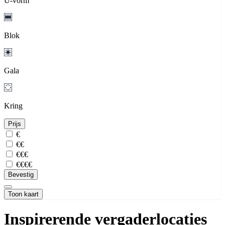
U-vorm
Blok
Gala
Kring
Prijs
€
€€
€€€
€€€€
Bevestig
Toon kaart
Inspirerende vergaderlocaties