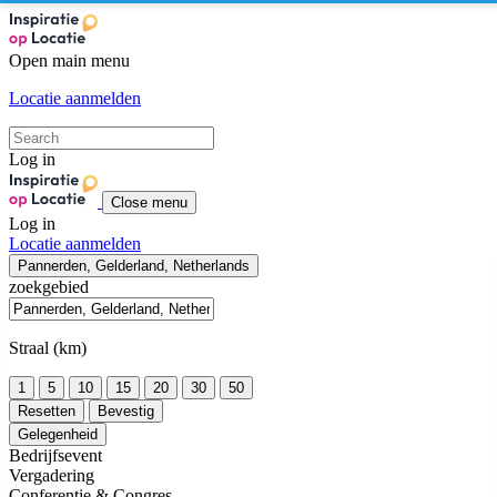
Open main menu
Locatie aanmelden
Log in
Close menu
Log in
Locatie aanmelden
Pannerden, Gelderland, Netherlands
zoekgebied
Straal (km)
1
5
10
15
20
30
50
Resetten
Bevestig
Gelegenheid
Bedrijfsevent
Vergadering
Conferentie & Congres