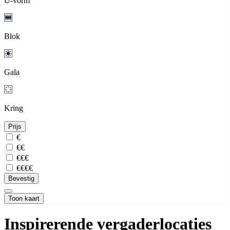
U-vorm
Blok
Gala
Kring
Prijs
€
€€
€€€
€€€€
Bevestig
Toon kaart
Inspirerende vergaderlocaties