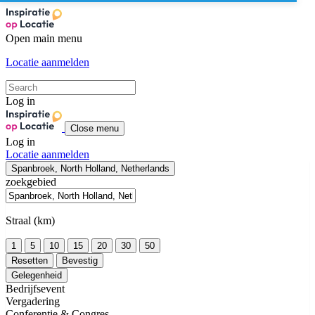
Open main menu
Locatie aanmelden
Log in
Close menu
Log in
Locatie aanmelden
Spanbroek, North Holland, Netherlands
zoekgebied
Straal (km)
1
5
10
15
20
30
50
Resetten
Bevestig
Gelegenheid
Bedrijfsevent
Vergadering
Conferentie & Congres