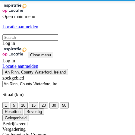
Open main menu
Locatie aanmelden
Log in
Close menu
Log in
Locatie aanmelden
An Rinn, County Waterford, Ireland
zoekgebied
Straal (km)
1
5
10
15
20
30
50
Resetten
Bevestig
Gelegenheid
Bedrijfsevent
Vergadering
Conferentie & Congres