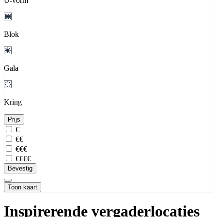
U-vorm
Blok
Gala
Kring
Prijs
€
€€
€€€
€€€€
Bevestig
Toon kaart
Inspirerende vergaderlocaties