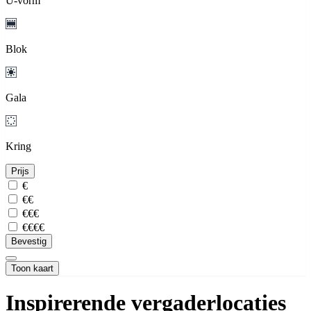
U-vorm
Blok
Gala
Kring
Prijs
€
€€
€€€
€€€€
Bevestig
Toon kaart
Inspirerende vergaderlocaties