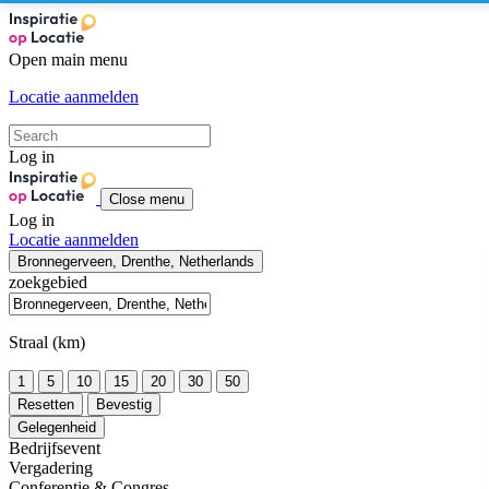
Open main menu
Locatie aanmelden
Log in
Close menu
Log in
Locatie aanmelden
Bronnegerveen, Drenthe, Netherlands
zoekgebied
Straal (km)
1
5
10
15
20
30
50
Resetten
Bevestig
Gelegenheid
Bedrijfsevent
Vergadering
Conferentie & Congres