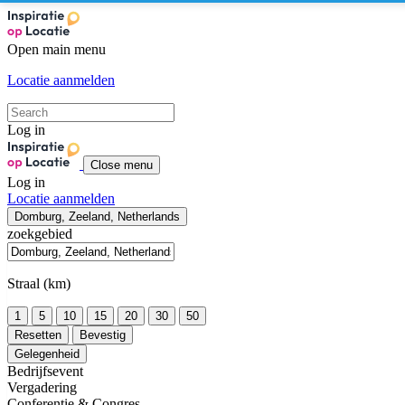
Open main menu
Locatie aanmelden
Log in
Close menu
Log in
Locatie aanmelden
Domburg, Zeeland, Netherlands
zoekgebied
Straal (km)
1
5
10
15
20
30
50
Resetten
Bevestig
Gelegenheid
Bedrijfsevent
Vergadering
Conferentie & Congres