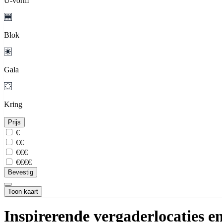
U-vorm
Blok
Gala
Kring
Prijs
€
€€
€€€
€€€€
Bevestig
Toon kaart
Inspirerende vergaderlocaties 