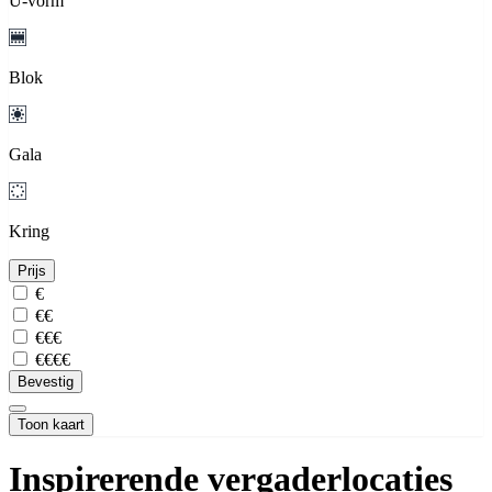
U-vorm
Blok
Gala
Kring
Prijs
€
€€
€€€
€€€€
Bevestig
Toon kaart
Inspirerende vergaderlocaties