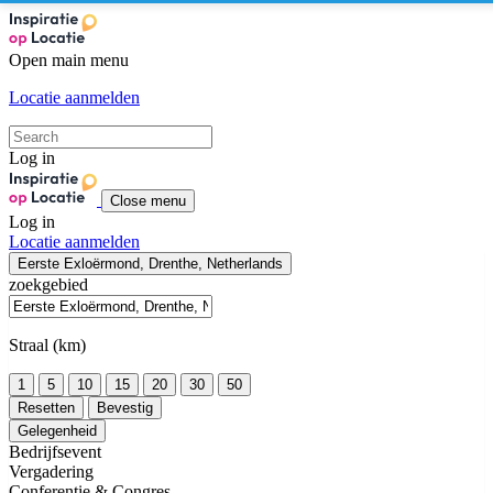
Open main menu
Locatie aanmelden
Log in
Close menu
Log in
Locatie aanmelden
Eerste Exloërmond, Drenthe, Netherlands
zoekgebied
Straal (km)
1
5
10
15
20
30
50
Resetten
Bevestig
Gelegenheid
Bedrijfsevent
Vergadering
Conferentie & Congres