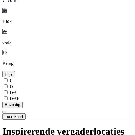
U-vorm
Blok
Gala
Kring
Prijs
€
€€
€€€
€€€€
Bevestig
Toon kaart
Inspirerende vergaderlocaties