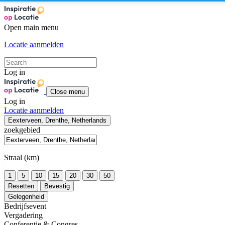
Open main menu
Locatie aanmelden
Log in
Close menu
Log in
Locatie aanmelden
Eexterveen, Drenthe, Netherlands
zoekgebied
Straal (km)
1
5
10
15
20
30
50
Resetten
Bevestig
Gelegenheid
Bedrijfsevent
Vergadering
Conferentie & Congres