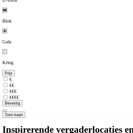
U-vorm
Blok
Gala
Kring
Prijs
€
€€
€€€
€€€€
Bevestig
Toon kaart
Inspirerende vergaderlocaties e