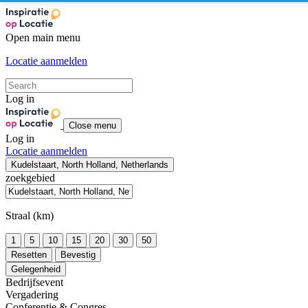
Open main menu
Locatie aanmelden
Log in
Close menu
Log in
Locatie aanmelden
Kudelstaart, North Holland, Netherlands
zoekgebied
Straal (km)
1
5
10
15
20
30
50
Resetten
Bevestig
Gelegenheid
Bedrijfsevent
Vergadering
Conferentie & Congres