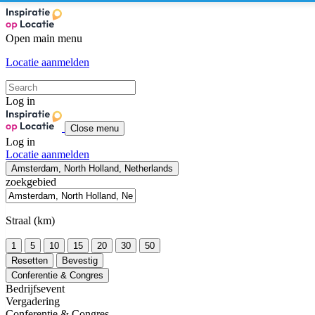
Open main menu
Locatie aanmelden
Log in
Close menu
Log in
Locatie aanmelden
Amsterdam, North Holland, Netherlands
zoekgebied
Straal (km)
1
5
10
15
20
30
50
Resetten
Bevestig
Conferentie & Congres
Bedrijfsevent
Vergadering
Conferentie & Congres