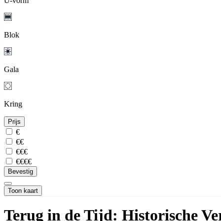
U-vorm
Blok
Gala
Kring
Prijs
€
€€
€€€
€€€€
Bevestig
Toon kaart
Terug in de Tijd: Historische Ve