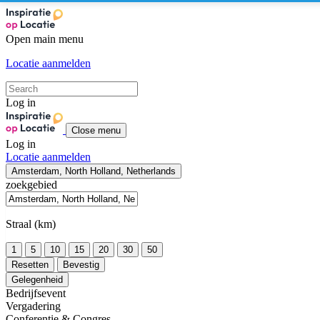
Open main menu
Locatie aanmelden
Log in
Close menu
Log in
Locatie aanmelden
Amsterdam, North Holland, Netherlands
zoekgebied
Straal (km)
1
5
10
15
20
30
50
Resetten
Bevestig
Gelegenheid
Bedrijfsevent
Vergadering
Conferentie & Congres