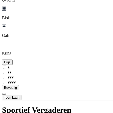
U-vorm
Blok
Gala
Kring
Prijs
€
€€
€€€
€€€€
Bevestig
Toon kaart
Sportief Vergaderen